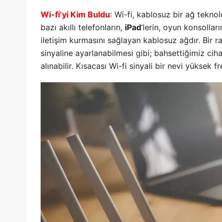
Wi-fi’yi Kim Buldu
: Wi-fi, kablosuz bir ağ teknolo
bazı akıllı telefonların,
iPad
’lerin, oyun konsollar
iletişim kurmasını sağlayan kablosuz ağdır. Bir 
sinyaline ayarlanabilmesi gibi; bahsettiğimiz cihaz
alınabilir. Kısacası Wi-fi sinyali bir nevi yüksek fr