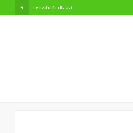
Helikopteri Kim Buldu?
Bilgisayarı Kim Buldu?
Aselsan’ı Kim Kurdu? Aselsan’ın Sahibi Kim?
Bulaşık Makinesini Kim Buldu?
Koç Holding’i Kim Kurdu?
Gözlüğü Kim Buldu?
Anahtarı Kim Buldu? Anahtarı Kim İcat Etti?
Elektriği Kim Buldu?