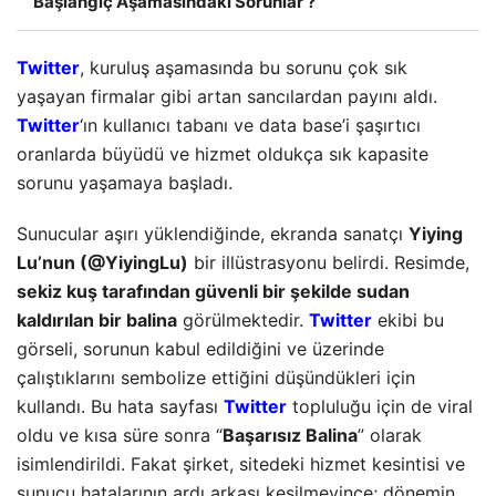
Başlangıç Aşamasındaki Sorunlar ?
Twitter
, kuruluş aşamasında bu sorunu çok sık
yaşayan firmalar gibi artan sancılardan payını aldı.
Twitter
‘ın kullanıcı tabanı ve data base’i şaşırtıcı
oranlarda büyüdü ve hizmet oldukça sık kapasite
sorunu yaşamaya başladı.
Sunucular aşırı yüklendiğinde, ekranda sanatçı
Yiying
Lu’nun (@YiyingLu)
bir illüstrasyonu belirdi. Resimde,
sekiz kuş tarafından güvenli bir şekilde sudan
kaldırılan bir balina
görülmektedir.
Twitter
ekibi bu
görseli, sorunun kabul edildiğini ve üzerinde
çalıştıklarını sembolize ettiğini düşündükleri için
kullandı. Bu hata sayfası
Twitter
topluluğu için de viral
oldu ve kısa süre sonra “
Başarısız Balina
” olarak
isimlendirildi. Fakat şirket, sitedeki hizmet kesintisi ve
sunucu hatalarının ardı arkası kesilmeyince; dönemin