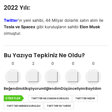
2022 Yılı:
Twitter
’ın yeni sahibi, 44 Milyar dolarlık satın alım ile
Tesla ve Spacex
gibi kuruluşların sahibi
Elon Musk
olmuştur.
Bu Yazıya Tepkiniz Ne Oldu?
0
2
0
0
0
Beğendim
Alkışlıyorum
Eğlendim
Düşünceliyim
Bayıldım
ETIKETLER
TWITTER NE ZAMAN KURULDU
TWITTER NEDIR
TWITTER NEREDE KURULDU
TWITTER’IN TARIHI