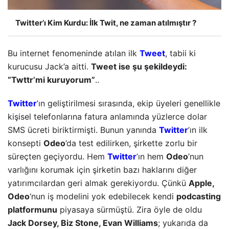
Twitter’ı Kim Kurdu: İlk Twit, ne zaman atılmıştır ?
Bu internet fenomeninde atılan ilk
Tweet
, tabii ki
kurucusu Jack’a aitti.
Tweet ise şu şekildeydi:
“Twttr’mi kuruyorum”
..
Twitter
’ın geliştirilmesi sırasında, ekip üyeleri genellikle
kişisel telefonlarına fatura anlamında yüzlerce dolar
SMS ücreti biriktirmişti. Bunun yanında
Twitter
’ın ilk
konsepti
Odeo
’da test edilirken, şirkette zorlu bir
süreçten geçiyordu. Hem
Twitter
’ın hem
Odeo
’nun
varlığını korumak için şirketin bazı haklarını diğer
yatırımcılardan geri almak gerekiyordu. Çünkü
Apple,
Odeo
‘nun iş modelini yok edebilecek kendi
podcasting
platformunu
piyasaya sürmüştü. Zira öyle de oldu
Jack Dorsey, Biz Stone, Evan Williams
; yukarıda da