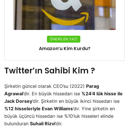
ÖNERILEN YAZI
Amazon’u Kim Kurdu?
Twitter’ın Sahibi Kim ?
Şirketin güncel olarak CEO’su (2022)
Parag
Agrawal
’dir. En büyük hissedarı ise
%24’4 lük hisse ile
Jack Dorsey
’dir. Şirketin en büyük ikinci hissedarı ise
%12 hisseleriyle Evan Williams
’dır. Yine şirketin en
büyük üçüncü hissedarı ise %10’luk hisseleri elinde
bulunduran
Suhail Rizvi
’dir.