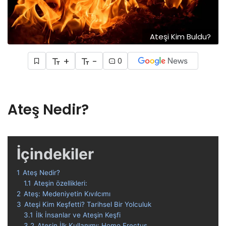
Ateşi Kim Buldu?
+
-
0
Ateş Nedir?
İçindekiler
1
Ateş Nedir?
1.1
Ateşin özellikleri:
2
Ateş: Medeniyetin Kıvılcımı
3
Ateşi Kim Keşfetti? Tarihsel Bir Yolculuk
3.1
İlk İnsanlar ve Ateşin Keşfi
3.2
Ateşin İlk Kullanımı: Homo Erectus