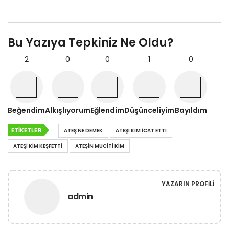
Bu Yazıya Tepkiniz Ne Oldu?
2
0
0
1
0
Beğendim
Alkışlıyorum
Eğlendim
Düşünceliyim
Bayıldım
ETIKETLER
ATEŞ NE DEMEK
ATEŞI KIM ICAT ETTI
ATEŞI KIM KEŞFETTI
ATEŞIN MUCITI KIM
YAZARIN PROFILI
admin