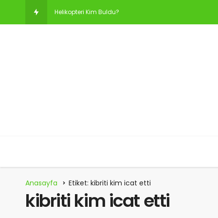
Helikopteri Kim Buldu?
Bilgisayarı Kim Buldu?
Aselsan’ı Kim Kurdu? Aselsan’ın Sahibi Kim?
Bulaşık Makinesini Kim Buldu?
Koç Holding’i Kim Kurdu?
Gözlüğü Kim Buldu?
Anahtarı Kim Buldu? Anahtarı Kim İcat Etti?
Anasayfa
Etiket: kibriti kim icat etti
Elektriği Kim Buldu?
kibriti kim icat etti