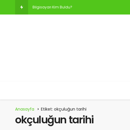
Bilgisayarı Kim Buldu?
Aselsan’ı Kim Kurdu? Aselsan’ın Sahibi Kim?
Bulaşık Makinesini Kim Buldu?
Koç Holding’i Kim Kurdu?
Gözlüğü Kim Buldu?
Anahtarı Kim Buldu? Anahtarı Kim İcat Etti?
Elektriği Kim Buldu?
Anasayfa
Etiket: okçuluğun tarihi
Helikopteri Kim Buldu?
okçuluğun tarihi